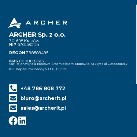
ARCHER Sp. z o.o.
ul. Fredry 2/5
30-605 Kraków
NIP
6762595124
REGON
388589495
KRS
0000892687
Sąd Rejonowy dla Krakowa-Śródmieścia w Krakowie, XI Wydział Gospodarczy
KRS Kapitał zakładowy 50000,00 PLN
+48 786 808 772
biuro@archerit.pl
sales@archerit.pl