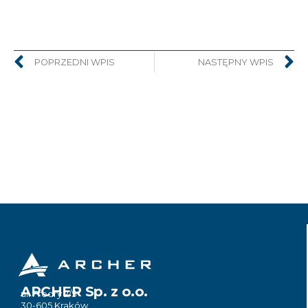
POPRZEDNI WPIS
NASTĘPNY WPIS
ARCHER Sp. z o.o.
ul. Fredry 2/5
30-605 Kraków