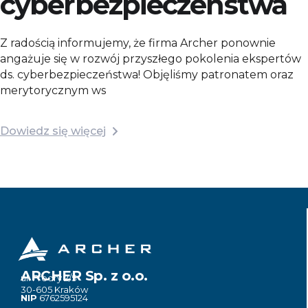
cyberbezpieczeństwa
Z radością informujemy, że firma Archer ponownie
angażuje się w rozwój przyszłego pokolenia ekspertów
ds. cyberbezpieczeństwa! Objęliśmy patronatem oraz
merytorycznym ws
Dowiedz się więcej
ARCHER Sp. z o.o.
ul. Fredry 2/5
30-605 Kraków
NIP
6762595124